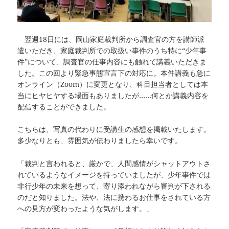
翌週18日には、岡山家庭裁判所から調査官の方を講師派
遣いただき、家庭裁判所での取扱い事件のうち特に“少年事
件”について、調査官の仕事内容にも触れて講義いただきま
した。この回より緊急事態宣言下の対応に。本件講義も急に
オンライン（Zoom）に変更となり、科目担当者としては本
当にヒヤヒヤする場面もありましたが……何とか講義内容を
配信することができました。
こちらは、写真の代わりに受講生の感想を掲載いたします。
多少なりとも、雰囲気が伝わりましたら幸いです。
「裁判と言われると、厳かで、人間感情がシャットアウトさ
れているようなイメージを持っていましたが、少年事件では
非行少年の未来を想って、寄り添われながら審判が下される
のだと知りました。法や、法に携わるお仕事をされている方
への見方が変わったような気がします。」