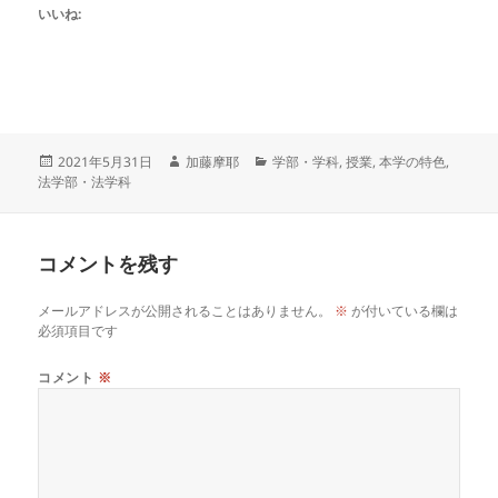
いいね:
投
作
カ
2021年5月31日
加藤摩耶
学部・学科
,
授業
,
本学の特色
,
稿
成
テ
法学部・法学科
日:
者
ゴ
リ
ー
コメントを残す
メールアドレスが公開されることはありません。
※
が付いている欄は
必須項目です
コメント
※