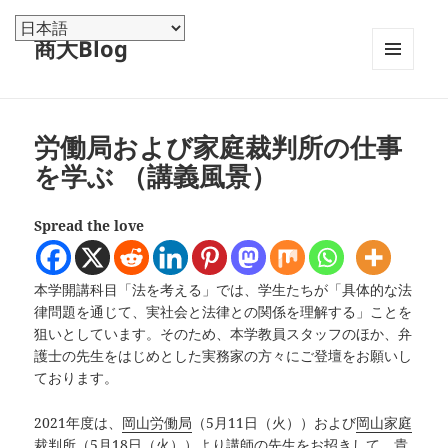
商大Blog
メニュ
ーとウ
ィジェ
ット
労働局および家庭裁判所の仕事
を学ぶ （講義風景）
Spread the love
本学開講科目「法を考える」では、学生たちが「具体的な法
律問題を通じて、実社会と法律との関係を理解する」ことを
狙いとしています。そのため、本学教員スタッフのほか、弁
護士の先生をはじめとした実務家の方々にご登壇をお願いし
ております。
2021年度は、
岡山労働局
（5月11日（火））および
岡山家庭
裁判所
（5月18日（火））より講師の先生をお招きして、貴