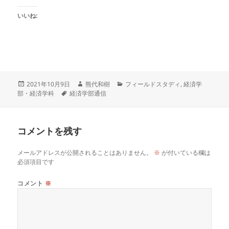
いいね:
投
作
カ
2021年10月9日
熊代和樹
フィールドスタディ
,
経済学
稿
タ
成
テ
部・経済学科
経済学部通信
日:
グ
者
ゴ
リ
ー
コメントを残す
メールアドレスが公開されることはありません。
※
が付いている欄は
必須項目です
コメント
※