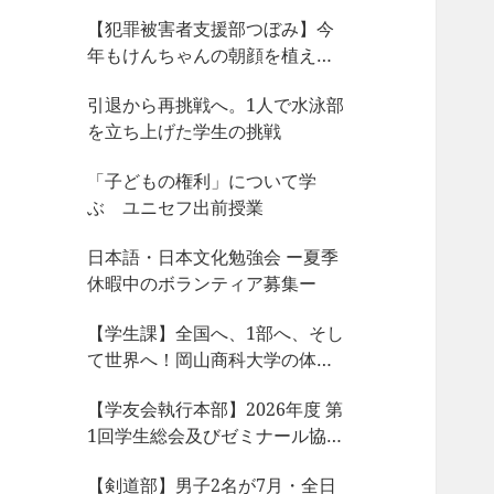
【犯罪被害者支援部つぼみ】今
年もけんちゃんの朝顔を植えま
した
引退から再挑戦へ。1人で水泳部
を立ち上げた学生の挑戦
「子どもの権利」について学
ぶ ユニセフ出前授業
日本語・日本文化勉強会 ー夏季
休暇中のボランティア募集ー
【学生課】全国へ、1部へ、そし
て世界へ！岡山商科大学の体育
会サークルが今、凄まじい大躍
【学友会執行本部】2026年度 第
動！
1回学生総会及びゼミナール協議
会、サークル部長会が開催され
【剣道部】男子2名が7月・全日
ました！