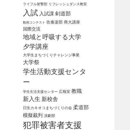
ライフル射撃部
リフレッシュダンス教室
入試
剣道部
入試課
吹奏楽部
商大講座
動画コンテスト
国際交流
地域と呼吸する大学
夕学講座
大学生まちづくりチャレンジ事業
大学祭
学生活動支援センタ
ー
教職
広報室
学生生活支援センター
新入生
新校舎
柔道部
日生カキオコまちづくりの会
模擬裁判
演劇部
犯罪被害者支援