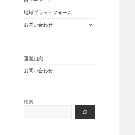
留学生トーク
ュ
を
開
ニ
ー
展
地域プラットフォーム
ュ
を
開
ー
展
サ
お問い合わせ
を
開
ブ
展
メ
開
ニ
ュ
ー
運営組織
を
お問い合わせ
展
開
検索