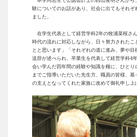
本学同窓生で公認会計士の西山俊明さんから
験についてのお話があり、社会に出てもそれぞ
ました。
在学生代表として経営学科2年の牧浦菜桜さん
時代の流れに対応しながら、日々努力されたこ
とと思います」「それぞれの道に進み、夢や目
送辞が述べられ、卒業生を代表して経営学科4
会い学んだ四年間の経験や知識を糧に、ひとり
までご指導いただいた先生方、職員の皆様、慕
の支えとなってくれた家族に改めて御礼申し上