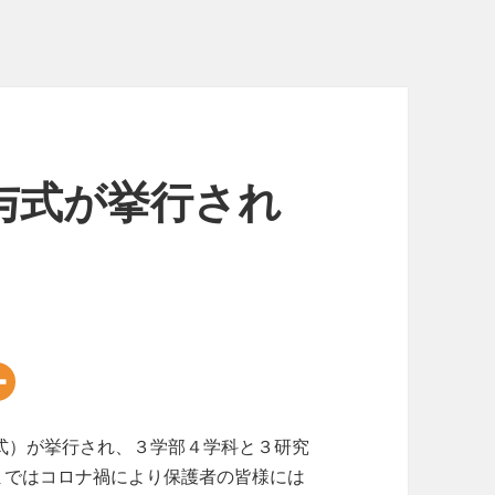
授与式が挙行され
業式）が挙行され、３学部４学科と３研究
まではコロナ禍により保護者の皆様には