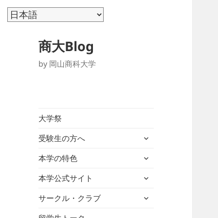
商大Blog
by 岡山商科大学
大学祭
サ
受験生の方へ
ブ
サ
メ
本学の特色
ブ
ニ
サ
メ
本学公式サイト
ュ
ブ
ニ
ー
サ
メ
サークル・クラブ
ュ
を
ブ
ニ
ー
展
メ