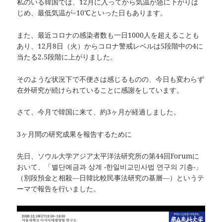
私のいる韓国では、12月に入ってから気温が急に下がりは
じめ、最低気温が−10℃といった日もあります。
また、最近コロナの感染者数も一日1000人を超えることも
あり、12月8日（火）からコロナ警戒レベルは5段階中の4に
当たる2.5段階に上がりました。
そのような状況下で不便さは感じるものの、今日も変わらず
在外研究が続けられていることに感謝をしています。
さて、今月で韓国に来て、約3ヶ月が経過しました。
3ヶ月間の研究成果を報告するために
先日、ソウル大学アジア太平洋法研究所の第44回Forumに
おいて、「별단예금과 상계 -한일비교민사법 연구의 기층-」
（別段預金と相殺―日韓比較民事法研究の基層―）というテ
ーマで報告を行いました。