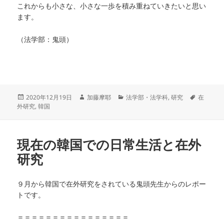
これからも小さな、小さな一歩を積み重ねていきたいと思い
ます。
（法学部：鬼頭）
投
作
カ
タ
2020年12月19日
加藤摩耶
法学部・法学科
,
研究
在
稿
成
テ
グ
外研究
,
韓国
日:
者
ゴ
リ
ー
現在の韓国での日常生活と在外
研究
９月から韓国で在外研究をされている鬼頭先生からのレポー
トです。
＝＝＝＝＝＝＝＝＝＝＝＝＝＝＝＝