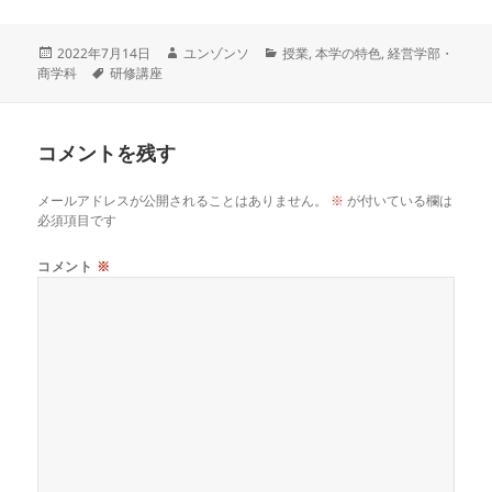
投
作
カ
2022年7月14日
ユンゾンソ
授業
,
本学の特色
,
経営学部・
稿
タ
成
テ
商学科
研修講座
日:
グ
者
ゴ
リ
ー
コメントを残す
メールアドレスが公開されることはありません。
※
が付いている欄は
必須項目です
コメント
※