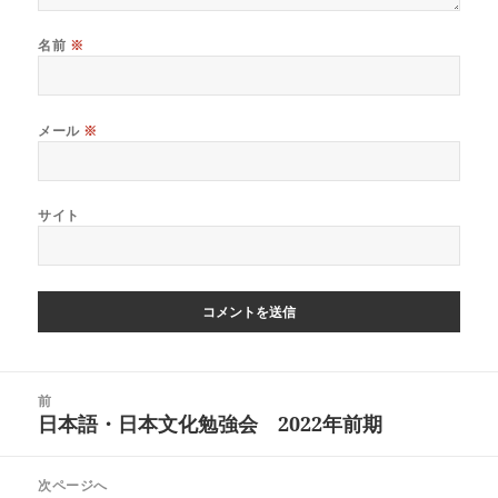
名前
※
メール
※
サイト
投
前
稿
日本語・日本文化勉強会 2022年前期
前
ナ
の
ビ
投
ゲ
次ページへ
稿: