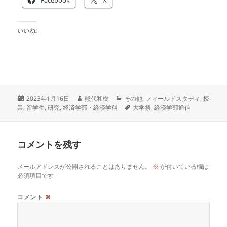
いいね:
投
作
カ
2023年1月16日
熊代和樹
その他
,
フィールドスタディ
,
授
稿
成
テ
タ
業
,
留学生
,
研究
,
経済学部・経済学科
大学祭
,
経済学部通信
日:
者
ゴ
グ
リ
ー
コメントを残す
メールアドレスが公開されることはありません。
※
が付いている欄は
必須項目です
コメント
※