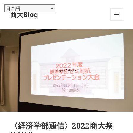
商大Blog
メニュ
ーとウ
ィジェ
ット
〈経済学部通信〉2022商大祭