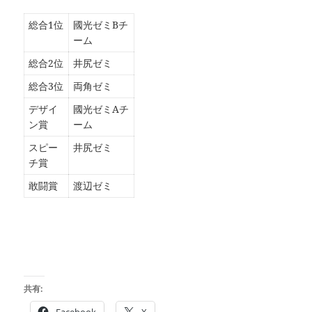
総合1位
國光ゼミBチ
ーム
総合2位
井尻ゼミ
総合3位
両角ゼミ
デザイ
國光ゼミAチ
ン賞
ーム
スピー
井尻ゼミ
チ賞
敢闘賞
渡辺ゼミ
共有:
Facebook
X