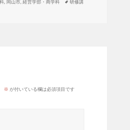
タ
科
,
岡山市
,
経営学部・商学科
研修講
グ
。
※
が付いている欄は必須項目です