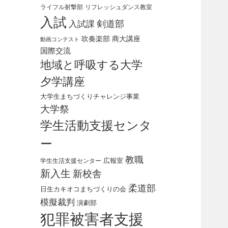
ライフル射撃部
リフレッシュダンス教室
入試
剣道部
入試課
吹奏楽部
商大講座
動画コンテスト
国際交流
地域と呼吸する大学
夕学講座
大学生まちづくりチャレンジ事業
大学祭
学生活動支援センタ
ー
教職
広報室
学生生活支援センター
新入生
新校舎
柔道部
日生カキオコまちづくりの会
模擬裁判
演劇部
犯罪被害者支援