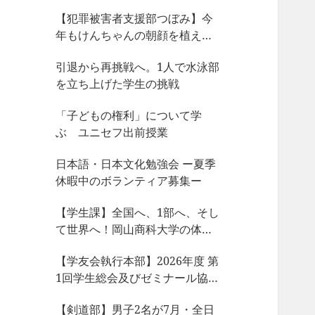
【犯罪被害者支援部つぼみ】今
年もけんちゃんの朝顔を植えま
した
引退から再挑戦へ。1人で水泳部
を立ち上げた学生の挑戦
「子どもの権利」について学
ぶ ユニセフ出前授業
日本語・日本文化勉強会 ー夏季
休暇中のボランティア募集ー
【学生課】全国へ、1部へ、そし
て世界へ！岡山商科大学の体育
会サークルが今、凄まじい大躍
【学友会執行本部】2026年度 第
動！
1回学生総会及びゼミナール協議
会、サークル部長会が開催され
【剣道部】男子2名が7月・全日
ました！