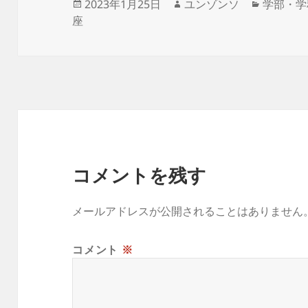
投
作
カ
2023年1月25日
ユンゾンソ
学部・学
稿
成
テ
座
日:
者
ゴ
リ
ー
コメントを残す
メールアドレスが公開されることはありません
コメント
※