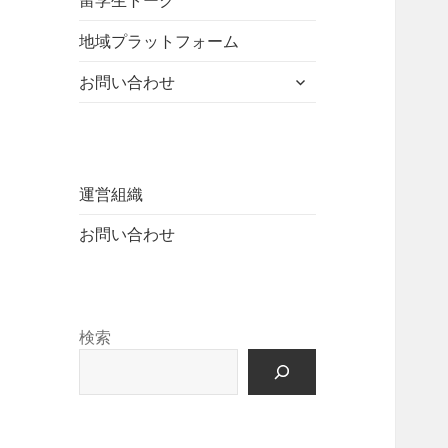
留学生トーク
ュ
を
開
ニ
ー
展
地域プラットフォーム
ュ
を
開
ー
展
サ
お問い合わせ
を
開
ブ
展
メ
開
ニ
ュ
ー
運営組織
を
お問い合わせ
展
開
検索