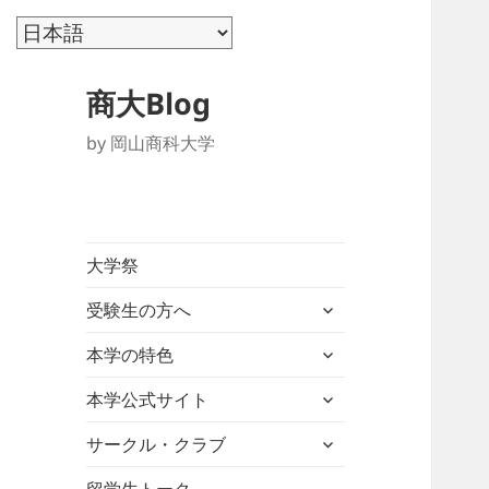
商大Blog
by 岡山商科大学
大学祭
サ
受験生の方へ
ブ
サ
メ
本学の特色
ブ
ニ
サ
メ
本学公式サイト
ュ
ブ
ニ
ー
サ
メ
サークル・クラブ
ュ
を
ブ
ニ
ー
展
メ