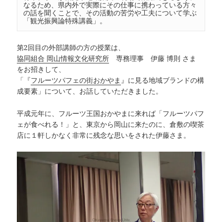
なるため、県内外で実際にその仕事に携わっている方々
の話を聞くことで、その活動の苦労や工夫について学ぶ
「観光振興論特殊講義」。
第2回目の外部講師の方の授業は、
協同組合 岡山情報文化研究所
専務理事 伊藤 博則 さま
をお招きして、
「『
フルーツパフェの街おかやま
』に見る地域ブランドの構
成要素」について、お話していただきました。
平成元年に、フルーツ王国おかやまに来れば「フルーツパフ
ェが食べれる！」と、東京から岡山に来たのに、倉敷の喫茶
店に１軒しかなく非常に残念な思いをされた伊藤さま。