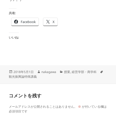
共有:
Facebook
X
いいね:
投
作
カ
タ
2018年5月1日
nakagawa
授業
,
経営学部・商学科
稿
成
テ
グ
観光振興論特殊講義
日:
者
ゴ
リ
ー
コメントを残す
メールアドレスが公開されることはありません。
※
が付いている欄は
必須項目です