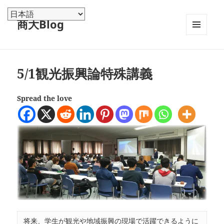
商大Blog
メニュ
ーとウ
ィジェ
ット
5/1観光振興論特殊講義
Spread the love
将来、学生が観光や地域振興の現場で活躍できるように