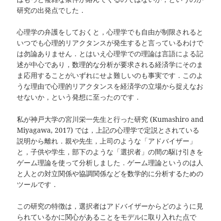
研究の出発点でした．
心理学の弁護をしておくと，心理学でも自由が制限されると
いつでも心理的リアクタンスが発生すると言っているわけで
は勿論ありません．とはいえ心理学での理論は言語による記
述が中心であり，数理的な分析が要求される経済学にそのま
ま応用することがいずれにせよ難しいのも事実です．このよ
うな理由で心理的リアクタンスを経済学の立場から捉えなお
せないか，という発想に至ったのです．
私が神戸大学の宮川栄一先生と行った研究 (Kumashiro and
Miyagawa, 2017) では，上記の心理学で定説とされている
説明から離れ．親や先生，上司のような「アドバイザー」
と，子供や学生，部下のような「選択者」の間の駆け引きを
ゲーム理論を使って分析しました．ゲーム理論というのは人
と人との対立関係や協調関係などを数学的に分析するための
ツールです．
この研究の特徴は，選択者はアドバイザーからどのように見
られているかに関心があることをモデルに取り入れた点で