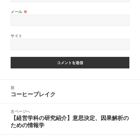
メール
※
サイト
投
前
稿
コーヒーブレイク
前
ナ
の
ビ
投
ゲ
次ページへ
稿:
ー
【経営学科の研究紹介】意思決定、因果解析の
次
シ
の
ための情報学
ョ
投
ン
稿: