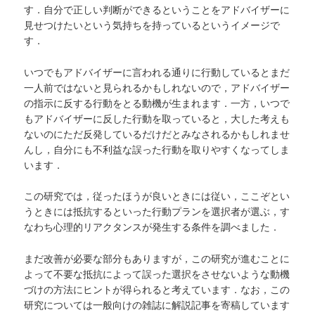
す．自分で正しい判断ができるということをアドバイザーに
見せつけたいという気持ちを持っているというイメージで
す．
いつでもアドバイザーに言われる通りに行動しているとまだ
一人前ではないと見られるかもしれないので，アドバイザー
の指示に反する行動をとる動機が生まれます．一方，いつで
もアドバイザーに反した行動を取っていると，大した考えも
ないのにただ反発しているだけだとみなされるかもしれませ
んし，自分にも不利益な誤った行動を取りやすくなってしま
います．
この研究では，従ったほうが良いときには従い，ここぞとい
うときには抵抗するといった行動プランを選択者が選ぶ，す
なわち心理的リアクタンスが発生する条件を調べました．
まだ改善が必要な部分もありますが，この研究が進むことに
よって不要な抵抗によって誤った選択をさせないような動機
づけの方法にヒントが得られると考えています．なお，この
研究については一般向けの雑誌に解説記事を寄稿しています