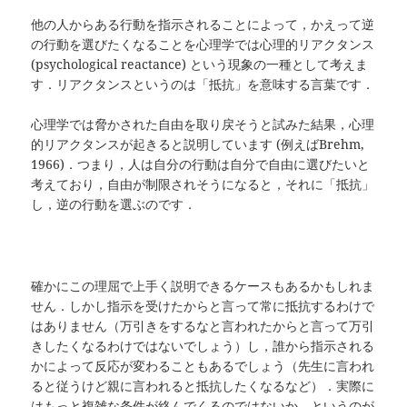
他の人からある行動を指示されることによって，かえって逆
の行動を選びたくなることを心理学では心理的リアクタンス
(psychological reactance) という現象の一種として考えま
す．リアクタンスというのは「抵抗」を意味する言葉です．
心理学では脅かされた自由を取り戻そうと試みた結果，心理
的リアクタンスが起きると説明しています (例えばBrehm,
1966)．つまり，人は自分の行動は自分で自由に選びたいと
考えており，自由が制限されそうになると，それに「抵抗」
し，逆の行動を選ぶのです．
確かにこの理屈で上手く説明できるケースもあるかもしれま
せん．しかし指示を受けたからと言って常に抵抗するわけで
はありません（万引きをするなと言われたからと言って万引
きしたくなるわけではないでしょう）し，誰から指示される
かによって反応が変わることもあるでしょう（先生に言われ
ると従うけど親に言われると抵抗したくなるなど）．実際に
はもっと複雑な条件が絡んでくるのではないか，というのが