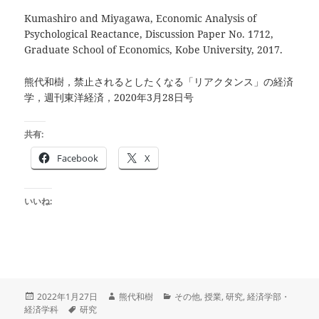
Kumashiro and Miyagawa, Economic Analysis of
Psychological Reactance, Discussion Paper No. 1712,
Graduate School of Economics, Kobe University, 2017.
熊代和樹，禁止されるとしたくなる「リアクタンス」の経済
学，週刊東洋経済，2020年3月28日号
共有:
Facebook
X
いいね:
投
作
カ
2022年1月27日
熊代和樹
その他
,
授業
,
研究
,
経済学部・
稿
タ
成
テ
経済学科
研究